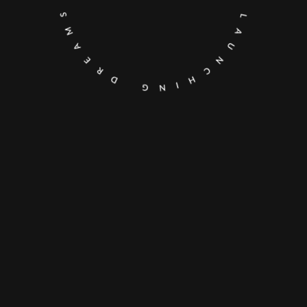
A
E
R
D
L
A
G
U
N
N
I
H
C